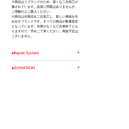
※商品はリブランドのため、様々な二次加工が
施されています。品質に問題はありませんが、
ご理解の上ご購入ください。
※商品は在庫品を二次加工し、新しい価値を生
み出すブランドです。すべての商品が数量限定
となっています。在庫がなくなり次第終了とな
りますので、予めご了承ください。再販予定は
ございません。
●Repair System
環境問題の取り組みの一環として、 Repair
●DONATION
Systemの対象商品に関して無償修繕を承りま
す。 大切に、直しながら、末永くお使いくださ
い。
この商品の売上の一部を慈善団体へ寄付いたし
※ 送料はお客様負担となります。また修繕した
ます。
商品の返送は着払いとさせて頂きます。
寄付先は、環境保護、教育支援、医療サポート
※ 破損の状況によって修繕を受け付けられない
などの社会貢献活動に繋がる団体を選定いたし
場合がございます。
ます。
Recommend
※ 破損の状況によって実費を頂く場合がござい
寄付の状況は、随時、NEWSやSNSにてご報告い
ます。
たします。
Products
NEW
NEW