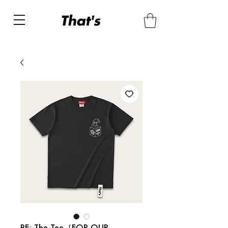
RE: The Tee［FOR OUR