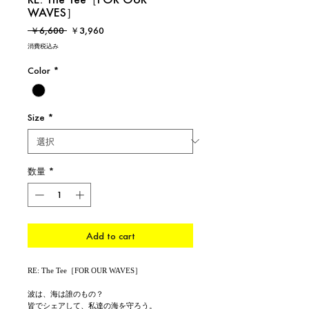
WAVES］
通
セ
 ￥6,600 
￥3,960
常
ー
消費税込み
価
ル
格
価
Color
*
格
Size
*
数量
*
Add to cart
RE: The Tee［FOR OUR WAVES］
波は、海は誰のもの？
皆でシェアして、私達の海を守ろう。