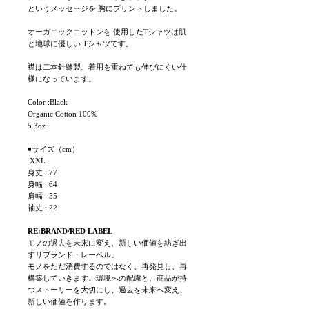
というメッセージを 胸にプリントしました。
オーガニックコットンを 使用したTシャツは肌
と地球に優しい Tシャツです。
襟は二本針縫製、着用を重ねても伸びにくい仕
様になっています。
Color :Black
Organic Cotton 100%
5.3oz
◾サイズ（cm）
XXL
身丈 : 77
身幅 : 64
肩幅 : 55
袖丈 : 22
RE:BRAND/RED LABEL
モノの過去を未来に変え、新しい価値を紡ぎ出
すリブランド・レーベル。
モノをただ消費するのではなく、再発見し、再
構築していきます。環境への配慮と、商品が持
つストーリーを大切にし、過去を未来へ変え、
新しい価値を作ります。