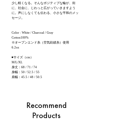
少し軽くなる。そんなポジティブな輪が、街
に、社会に、じわっと広がっていきますよう
に。声にしなくても伝わる、小さな平和のメッ
セージ。
Color : White / Charcoal / Gray
Cotton100%
※オープンエンド糸（空気紡績糸）使用
6.2oz
◾サイズ（cm）
M/L/XL
身丈：68 / 71 / 74
身幅：50 / 52.5 / 55
肩幅：45.5 / 48 / 50.5
Recommend
Products