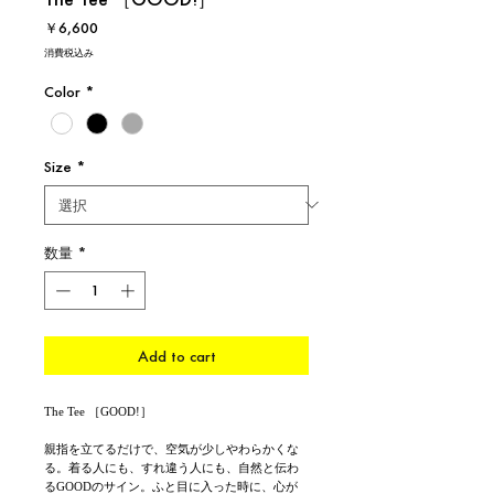
価
￥6,600
格
消費税込み
Color
*
Size
*
数量
*
Add to cart
The Tee ［GOOD!］
親指を立てるだけで、空気が少しやわらかくな
る。着る人にも、すれ違う人にも、自然と伝わ
るGOODのサイン。ふと目に入った時に、心が