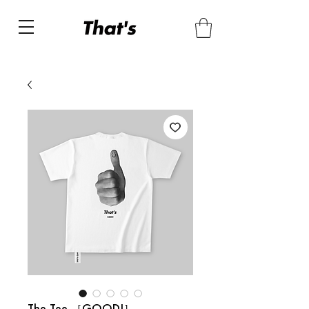
The Tee ［GOOD!］