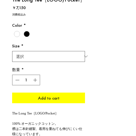
価
￥7,150
格
消費税込み
Color
*
Size
*
数量
*
Add to cart
The Long Tee［LOGO/Pocket］
100% オーガニックコットン。
襟は二本針縫製、着用を重ねても伸びにくい仕
様になっています。