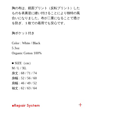
胸の布は、鏡面プリント（反転プリント）した
ものを表裏逆に縫い付けることにより独特の風
合いになりました。布が二重になることで透け
を防ぎ、１枚での着用でも安心です。
胸ポケット付き
Color : White / Black
5.3oz
Organic Cotton 100%
■ SIZE（cm）
M / L / XL
身丈 : 68 / 71 / 74
身幅 : 52 / 56 / 60
肩幅 : 46 / 49 / 52
袖丈 : 62 / 63 / 64
●Repair System
環境問題の取り組みの一環として、 Repair
Systemの対象商品に関して無償修繕を承りま
す。 大切に、直しながら、末永くお使いくださ
い。