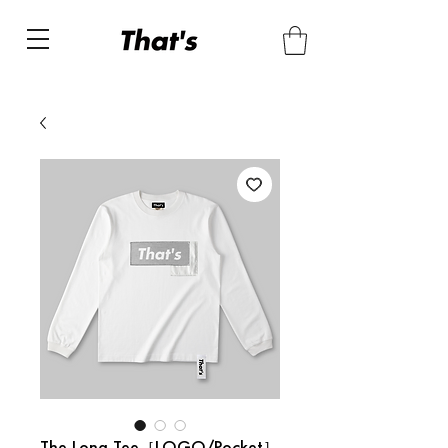
The Long Tee［LOGO/Pocket］