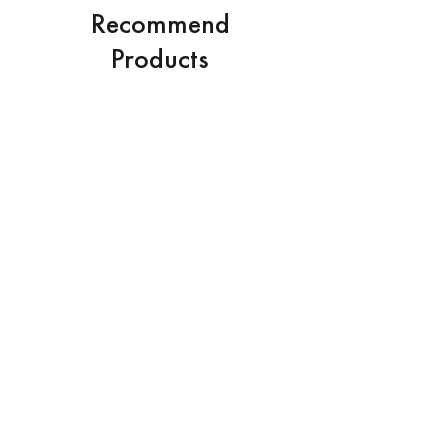
※ 送料はお客様負担となります。また修繕した
Recommend
商品の返送は着払いとさせて頂きます。
※ 破損の状況によって修繕を受け付けられない
Products
場合がございます。
※ 破損の状況によって実費を頂く場合がござい
ます。
NEW
NEW
価格
￥7,700
The Tee ［Relax］
消費税込み
Add to Cart