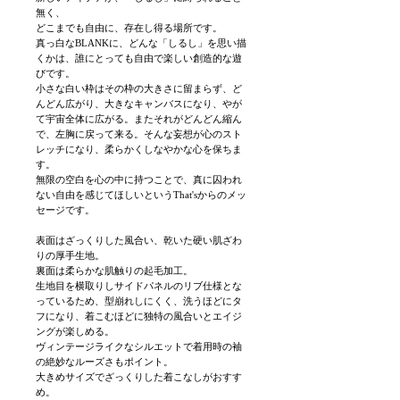
無く、
どこまでも自由に、存在し得る場所です。
真っ白なBLANKに、どんな「しるし」を思い描
くかは、誰にとっても自由で楽しい創造的な遊
びです。
小さな白い枠はその枠の大きさに留まらず、ど
んどん広がり、大きなキャンバスになり、やが
て宇宙全体に広がる。またそれがどんどん縮ん
で、左胸に戻って来る。そんな妄想が心のスト
レッチになり、柔らかくしなやかな心を保ちま
す。
無限の空白を心の中に持つことで、真に囚われ
ない自由を感じてほしいというThat'sからのメッ
セージです。
表面はざっくりした風合い、乾いた硬い肌ざわ
りの厚手生地。
裏面は柔らかな肌触りの起毛加工。
生地目を横取りしサイドパネルのリブ仕様とな
っているため、型崩れしにくく、洗うほどにタ
フになり、着こむほどに独特の風合いとエイジ
ングが楽しめる。
ヴィンテージライクなシルエットで着用時の袖
の絶妙なルーズさもポイント。
大きめサイズでざっくりした着こなしがおすす
め。