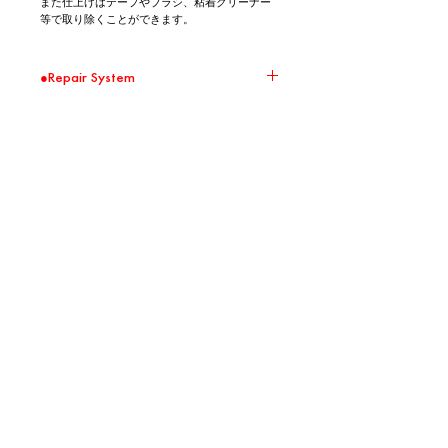
また仕上げはテープやブラシ、粘着クリーナー
等で取り除くことができます。
●Repair System
環境問題の取り組みの一環として、 Repair
Systemの対象商品に関して無償修繕を承りま
す。 大切に、直しながら、末永くお使いくださ
い。
※ 送料はお客様負担となります。また修繕した
Recommend
商品の返送は着払いとさせて頂きます。
※ 破損の状況によって修繕を受け付けられない
Products
場合がございます。
※ 破損の状況によって実費を頂く場合がござい
ます。
NEW
NEW