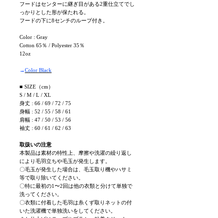
フードはセンターに継ぎ目がある2重仕立てでし
っかりとした形が保たれる。
フードの下に8センチのループ付き。
Color : Gray
Cotton 65％ / Polyester 35％
12oz
→
Color Black
■ SIZE（cm）
S / M / L / XL
身丈 : 66 / 69 / 72 / 75
身幅 : 52 / 55 / 58 / 61
肩幅 : 47 / 50 / 53 / 56
袖丈 : 60 / 61 / 62 / 63
取扱いの注意
本製品は素材の特性上、摩擦や洗濯の繰り返し
により毛羽立ちや毛玉が発生します。
〇毛玉が発生した場合は、毛玉取り機やハサミ
等で取り除いてください。
〇特に最初の1〜2回は他の衣類と分けて単独で
洗ってください。
〇衣類に付着した毛羽は糸くず取りネットの付
いた洗濯機で単独洗いをしてください。