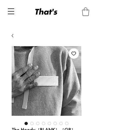
The Hoody［BLANK］［GR］