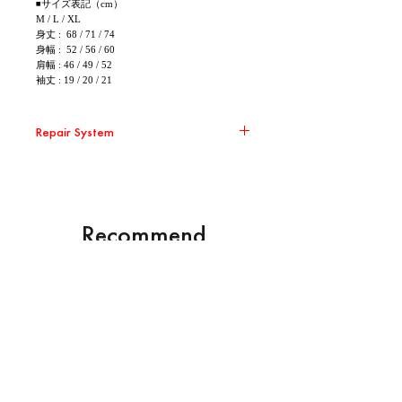
◾サイズ表記（cm）
M / L / XL
身丈 : 68 / 71 / 74
身幅 : 52 / 56 / 60
肩幅 : 46 / 49 / 52
袖丈 : 19 / 20 / 21
Repair System
環境問題の取り組みの一環として、 Repair
Systemの対象商品に関して無償修繕を承りま
す。 大切に、直しながら、末永くお使いくださ
い。
※ 送料はお客様負担となります。また修繕した
Recommend
商品の返送は着払いとさせて頂きます。
※ 破損の状況によって修繕を受け付けられない
Products
場合がございます。
※ 破損の状況によって実費を頂く場合がござい
ます。
NEW
NEW