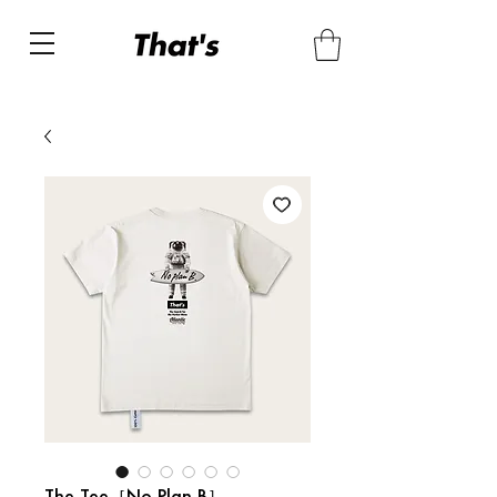
The Tee［No Plan B］