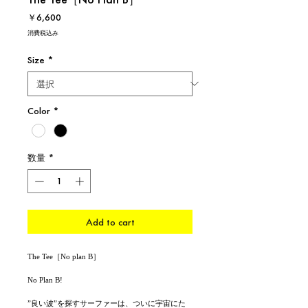
価
￥6,600
格
消費税込み
Size
*
Color
*
数量
*
Add to cart
The Tee［No plan B］
No Plan B!
”良い波”を探すサーファーは、ついに宇宙にた