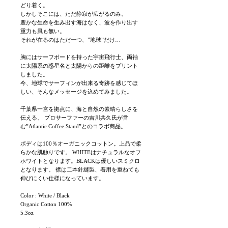
どり着く。
しかしそこには、ただ静寂が広がるのみ。
豊かな生命を生み出す海はなく、波を作り出す
重力も風も無い。
それが在るのはただ一つ、”地球”だけ…
胸にはサーフボードを持った宇宙飛行士、両袖
に太陽系の惑星名と太陽からの距離をプリント
しました。
今、地球でサーフィンが出来る奇跡を感じてほ
しい、そんなメッセージを込めてみました。
千葉県一宮を拠点に、海と自然の素晴らしさを
伝える、 プロサーファーの吉川共久氏が営
む”Atlantic Coffee Stand”とのコラボ商品。
ボディは100％オーガニックコットン。上品で柔
らかな肌触りです。 WHITEはナチュラルなオフ
ホワイトとなります。BLACKは優しいスミクロ
となります。 襟は二本針縫製、着用を重ねても
伸びにくい仕様になっています。
Color : White / Black
Organic Cotton 100%
5.3oz