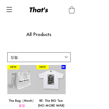
All Products
NEW
NEW
The Bag［Mesh］
RE: The BIG Tee
품절
[NO MORE WAR]