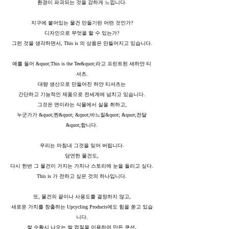
환경이 파괴되는 것을 강하게 느낍니다.
지구에 붙어있는 물건 만들기란 어떤 것인가?
디자인으로 무엇을 할 수 있는가?
그런 것을 생각하면서, This is 의 상품은 만들어지고 있습니다.
예를 들어 &quot;This is the Tee&quot;라고 프린트된 새하얀 티
셔츠.
대량 생산으로 만들어진 하얀 티셔츠는
간단하고 기능적인 제품으로 전세계에 넘치고 있습니다.
그것은 면이라는 식물에서 실을 취하고,
누군가가 &quot;짠&quot; &quot;바느질&quot; &quot;전달
&quot;합니다.
우리는 마침내 그것을 잊어 버립니다.
당연한 물건도,
다시 한번 그 물건이 가지는 가치나 스토리에 눈을 돌리고 싶다.
This is 가 전하고 싶은 것의 하나입니다.
또, 물건의 끝이나 사용도를 결정하지 않고,
새로운 가치를 창출하는 Upcycling Products에도 힘을 쏟고 있습
니다.
쌀 수확시 나오는 쌀 껍질을 이용하여 만든 쿠션.