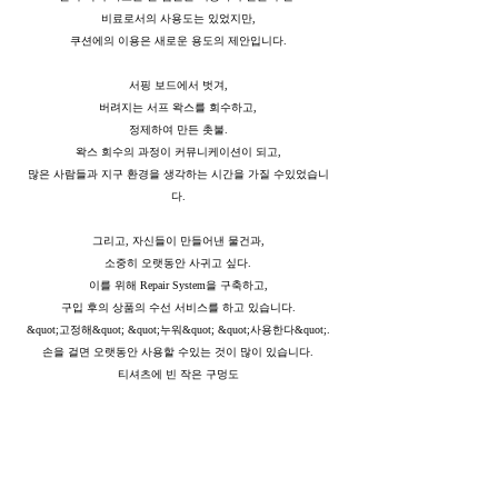
비료로서의 사용도는 있었지만,
쿠션에의 이용은 새로운 용도의 제안입니다.
서핑 보드에서 벗겨,
버려지는 서프 왁스를 회수하고,
정제하여 만든 촛불.
왁스 회수의 과정이 커뮤니케이션이 되고,
많은 사람들과 지구 환경을 생각하는 시간을 가질 수있었습니
다.
그리고, 자신들이 만들어낸 물건과,
소중히 오랫동안 사귀고 싶다.
이를 위해 Repair System을 구축하고,
구입 후의 상품의 수선 서비스를 하고 있습니다.
&quot;고정해&quot; &quot;누워&quot; &quot;사용한다&quot;.
손을 걸면 오랫동안 사용할 수있는 것이 많이 있습니다.
티셔츠에 빈 작은 구멍도
수놓으면 사랑스러운 원포인트가 될 가능성이 있습니다.
이 시대이기 때문에 할 수있는 일,
지구를 부감으로 보고, 겸손하게, 미래에 사는 모든 생명을 위해
서.