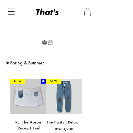
좋은
​▶Spring & Summer
NEW
NEW
RE: The Apron
The Pants［Relax］
[Receipt Tee]
가격
JP¥13,200