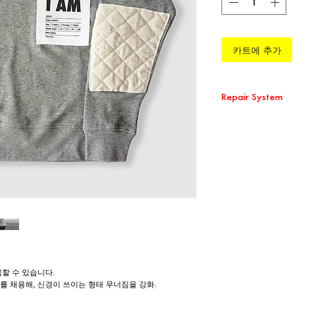
카트에 추가
Repair System
環境問題の取り組みの一環として
償修繕を承ります。 大切
※ 送料はお客様負担とな
せて頂きます。
※ 破損の状況によって修
※ 破損の状況によって実
입할 수 있습니다.
 채용해, 신경이 쓰이는 형태 무너짐을 강화.