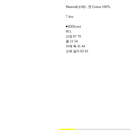
Material(소재) : 면 Cotton 100%
7.4oz
◾SIZE(cm)
M L
신장 67 70
품 51 54
어깨 폭 41 44
소매 길이 62 63