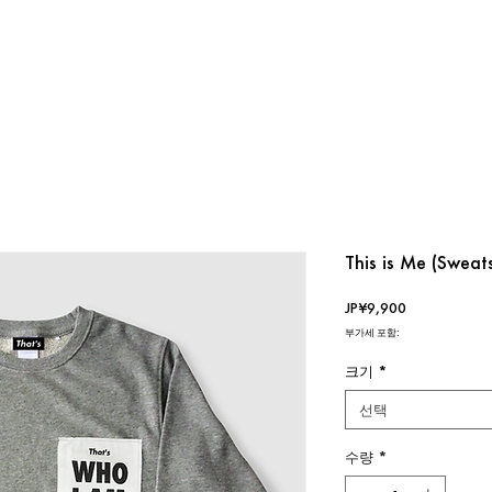
This is Me (Sweats
가
JP¥9,900
격
부가세 포함:
크기
*
선택
수량
*