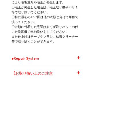
により毛羽立ちや毛玉が発生します。
〇毛玉が発生した場合は、毛玉取り機やハサミ
等で取り除いてください。
〇特に最初の1〜2回は他の衣類と分けて単独で
洗ってください。
〇衣類に付着した毛羽は糸くず取りネットの付
いた洗濯機で単独洗いをしてください。
また仕上げはテープやブラシ、粘着クリーナー
等で取り除くことができます。
●Repair System
環境問題の取り組みの一環として、 Repair
【お取り扱い上のご注意
Systemの対象商品に関して無償修繕を承りま
す。 大切に、直しながら、末永くお使いくださ
い。
本製品は染料の特性上、摩擦（特に湿った状
※ 送料はお客様負担となります。また修繕した
態）や汗、雨などにより他の衣類やバッグ、椅
商品の返送は着払いとさせて頂きます。
子などへ色移りする場合があります。淡色（白
※ 破損の状況によって修繕を受け付けられない
など）の衣類や物との組み合わせには十分ご注
場合がございます。
意ください。
Recommend
※ 破損の状況によって実費を頂く場合がござい
また、洗濯の際は色落ちすることがありますの
ます。
で、最初の1～2回は他の衣類と分けて単独で洗
Products
濯してください。洗濯時は洗濯ネットを使用
し、同系色のものと一緒に洗うことをおすすめ
します。