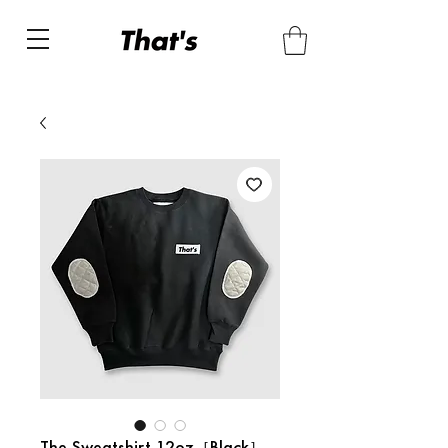
The Sweatshirt 12oz［Black］