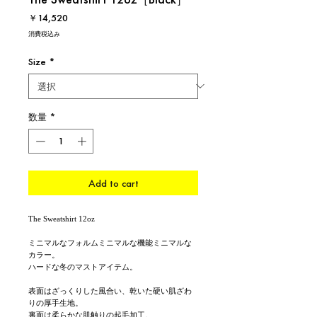
価
￥14,520
格
消費税込み
Size
*
数量
*
Add to cart
The Sweatshirt 12oz
ミニマルなフォルムミニマルな機能ミニマルな
カラー。
ハードな冬のマストアイテム。
表面はざっくりした風合い、乾いた硬い肌ざわ
りの厚手生地。
裏面は柔らかな肌触りの起毛加工。