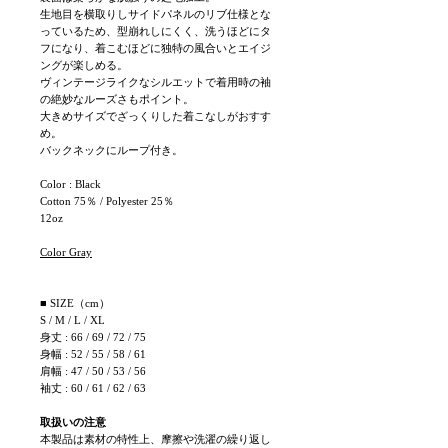
生地目を横取りしサイドパネルのリブ仕様とな
っているため、型崩れしにくく、洗うほどにタ
フになり、着こむほどに独特の風合いとエイジ
ングが楽しめる。
ヴィンテージライクなシルエットで着用時の袖
の絶妙なルーズさもポイント。
大きめサイズでざっくりした着こなしがおすす
め。
バックネックにループ付き。
Color : Black
Cotton 75％ / Polyester 25％
12oz
Color Gray
■ SIZE（cm）
S / M / L / XL
身丈 : 66 / 69 / 72 / 75
身幅 : 52 / 55 / 58 / 61
肩幅 : 47 / 50 / 53 / 56
袖丈 : 60 / 61 / 62 / 63
取扱いの注意
本製品は素材の特性上、摩擦や洗濯の繰り返し