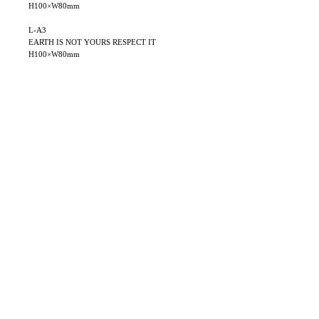
H100×W80mm
L-A3
EARTH IS NOT YOURS RESPECT IT
H100×W80mm
인기 제품
NEW
NEW