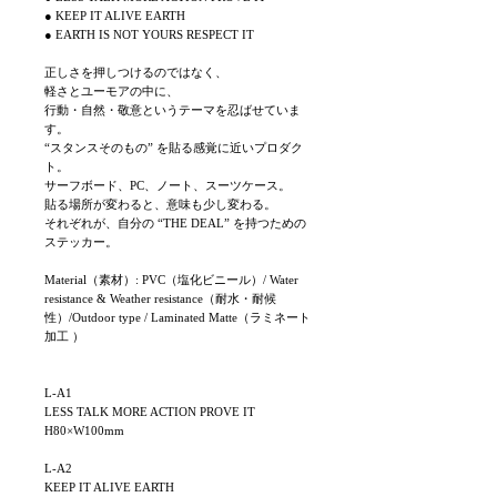
● KEEP IT ALIVE EARTH
● EARTH IS NOT YOURS RESPECT IT
正しさを押しつけるのではなく、
軽さとユーモアの中に、
行動・自然・敬意というテーマを忍ばせていま
す。
“スタンスそのもの” を貼る感覚に近いプロダク
ト。
サーフボード、PC、ノート、スーツケース。
貼る場所が変わると、意味も少し変わる。
それぞれが、自分の “THE DEAL” を持つための
ステッカー。
Material（素材）: PVC（塩化ビニール）/ Water
resistance & Weather resistance（耐水・耐候
性）/Outdoor type / Laminated Matte（ラミネート
加工 ）
L-A1
LESS TALK MORE ACTION PROVE IT
H80×W100mm
L-A2
KEEP IT ALIVE EARTH