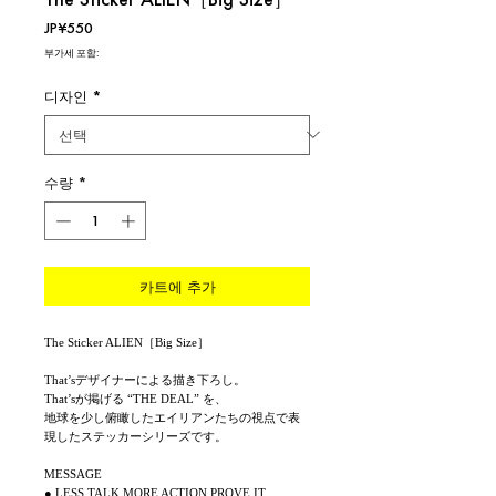
가
JP¥550
격
부가세 포함:
디자인
*
수량
*
카트에 추가
The Sticker ALIEN［Big Size］
That’sデザイナーによる描き下ろし。
That’sが掲げる “THE DEAL” を、
地球を少し俯瞰したエイリアンたちの視点で表
現したステッカーシリーズです。
MESSAGE
● LESS TALK MORE ACTION PROVE IT