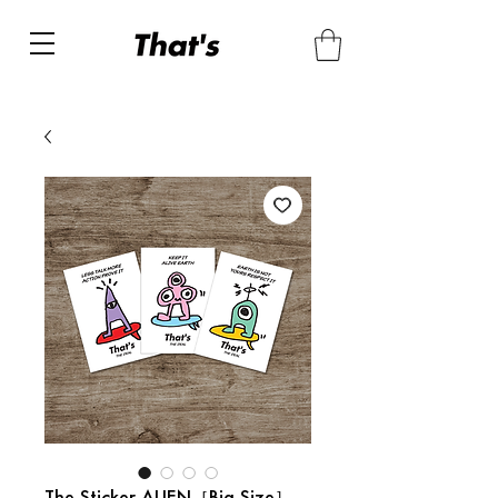
The Sticker ALIEN［Big Size］