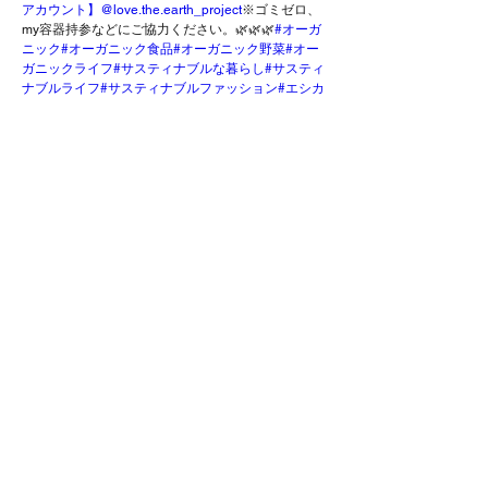
アカウント】@love.the.earth
_project
※ゴミゼロ、
my容器持参などにご協力ください。🌿🌿🌿
#オーガ
ニック
#オーガニック食品
#オーガニック野菜
#オー
ガニックライフ
#サスティナブルな暮らし
#サスティ
ナブルライフ
#サスティナブルファッション
#エシカ
ル
#エシカルライフ
#エシカルな暮らし
#エシカルフ
ァッション
#エシカル消費
#自然派
#自然派育児
#自然
派ママ
#自然派コスメ
#エコ
#エコライフ
#ゼロウェイ
スト
#プラスチックフリー
#vegan
#ヴィーガン
#プラ
ントベース
#ベジタリアン
#茅ヶ崎
#鎌倉
#マーヴィス
タガーデン
#ソイキャンドル
#サーフワックス
#籾殻
This is
2022년 5월 8일
Previous
다음
That'sより大切なおしらせ
©2020 This is