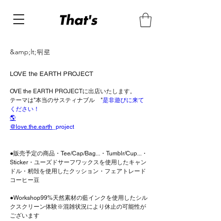
&amp;lt;뒤로
LOVE the EARTH PROJECT
OVE the EARTH PROJECTに出店いたします。
テーマは"本当のサスティナブル　"
是非遊びに来て
ください！
🌎
@love.the.earth
_project
●販売予定の商品・Tee/Cap/Bag...・Tumblr/Cup...・
Sticker・ユーズドサーフワックスを使用したキャン
ドル・籾殻を使用したクッション・フェアトレード
コーヒー豆
●Workshop99%天然素材の藍インクを使用したシル
クスクリーン体験※混雑状況により休止の可能性が
ございます