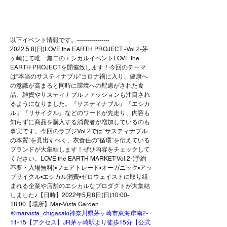
以下イベント情報です。----------------
2022.5.8(日)LOVE the EARTH PROJECT -Vol.2-茅
ヶ崎にて唯一無二のエシカルイベントLOVE the 
EARTH PROJECTを開催致します！今回のテーマ
は“本当のサスティナブル”コロナ禍に入り、健康へ
の意識が高まると同時に環境への配慮がされた食
品、雑貨やサスティナブルファッションも注目され
るようになりました。『サスティナブル』『エシカ
ル』『リサイクル』などのワードが先走り、内容も
知らずに商品を購入する消費者が増加しているのも
事実です。今回のラブジVol.2では“サスティナブル
の本質”を見出すべく、衣食住の“循環”を伝えている
ブランドが大集結します！ぜひ内容をチェックして
ください。LOVE the EARTH MARKET-Vol.2-(予約
不要・入場無料)▫️フェアトレード▫️オーガニック▫️アッ
プサイクル▫️エシカル消費▫️ゼロウェイストに取り組
まれる企業や店舗のエシカルなプロダクトが大集結
しました♪【日時】2022年5月8日(日)10:00-
18:00【場所】Mar-Vista Garden 
@
marvista_chigasaki神奈川県茅ヶ崎市東海岸南2-
11-15【アクセス】JR茅ヶ崎駅より徒歩15分【公式