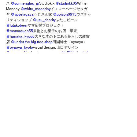
ス 
@sonnenglas_jp
Studiok.k 
@studiokk05
White 
Monday 
@white_moonday
イエローページセタガ
ヤ 
@ypsetagaya
うじさん家 
@poison0915
ウズチャ
リティショップ 
@uzu_charity
ふたこビール 
@futakobeer
ママ応援プロジェクト 
@mamaouen55
果物とお菓子のお店　華果 
@hanaka_kyodo
大きな木の下にある暮らしの雑貨
店 
@under.the.big.tree.shop
田園紳士（oyaoya） 
@oyaoya_kyoto
visual design: 山口デザイン 
@yamagutidesign
#setagayaport
#世田谷ポート
#
世田谷
#世田谷区
#世田谷区イベント
#三軒茶屋
#三
軒茶屋
#エシカル
#エシカルライフ
#エシカルな暮
らし
#エシカル消費
#beeehicalmarket
#世田谷イベ
ント
#ライフスタイル
#東京イベント
#マーケット
#
マーケットイベント
#ローカルマーケット
#エシカ
ルな生活
#丁寧な暮らし
#ワークショップ
#ワーク
ショップイベント
#ワークショップ東京
8週間前
2024년 11월 23일
Previous
다음