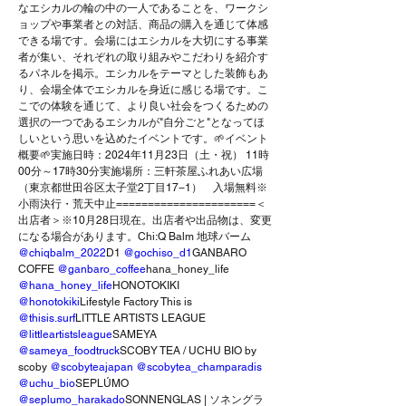
なエシカルの輪の中の一人であることを、ワークシ
ョップや事業者との対話、商品の購入を通じて体感
できる場です。会場にはエシカルを大切にする事業
者が集い、それぞれの取り組みやこだわりを紹介す
るパネルを掲示。エシカルをテーマとした装飾もあ
り、会場全体でエシカルを身近に感じる場です。こ
こでの体験を通じて、より良い社会をつくるための
選択の一つであるエシカルが"自分ごと"となってほ
しいという思いを込めたイベントです。🌱イベント
概要🌱実施日時：2024年11月23日（土・祝） 11時
00分～17時30分実施場所：三軒茶屋ふれあい広場
（東京都世田谷区太子堂2丁目17−1）　入場無料※
小雨決行・荒天中止======================＜
出店者＞※10月28日現在。出店者や出品物は、変更
になる場合があります。Chi:Q Balm 地球バーム 
@chiqbalm_2022
D1 
@gochiso_d1
GANBARO 
COFFE 
@ganbaro_coffee
hana_honey_life 
@hana_honey_life
HONOTOKIKI 
@honotokiki
Lifestyle Factory This is 
@thisis.surf
LITTLE ARTISTS LEAGUE 
@littleartistsleague
SAMEYA 
@sameya_foodtruck
SCOBY TEA / UCHU BIO by 
scoby 
@scobyteajapan
@scobytea_champaradis
@uchu_bio
SEPLÚMO 
@seplumo_harakado
SONNENGLAS | ソネングラ