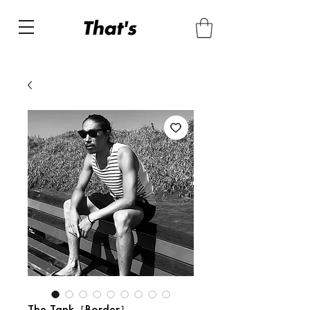
The Tank［Border］