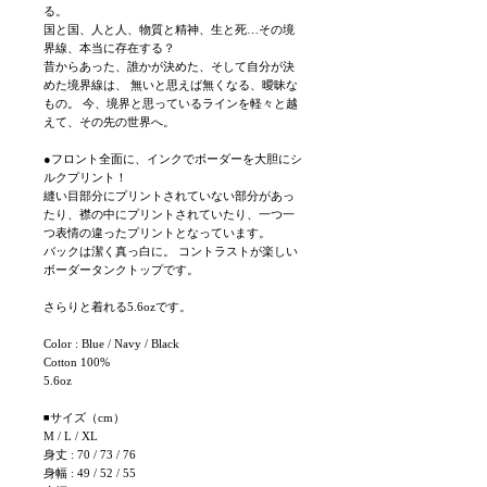
る。
国と国、人と人、物質と精神、生と死…その境
界線、本当に存在する？
昔からあった、誰かが決めた、そして自分が決
めた境界線は、 無いと思えば無くなる、曖昧な
もの。 今、境界と思っているラインを軽々と越
えて、その先の世界へ。
●フロント全面に、インクでボーダーを大胆にシ
ルクプリント！
縫い目部分にプリントされていない部分があっ
たり、襟の中にプリントされていたり、一つ一
つ表情の違ったプリントとなっています。
バックは潔く真っ白に。 コントラストが楽しい
ボーダータンクトップです。
さらりと着れる5.6ozです。
Color : Blue / Navy / Black
Cotton 100%
5.6oz
◾サイズ（cm）
M / L / XL
身丈 : 70 / 73 / 76
身幅 : 49 / 52 / 55