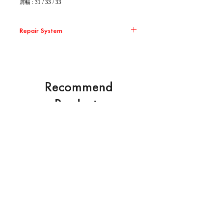
肩幅 : 31 / 33 / 33
Repair System
環境問題の取り組みの一環として、 Repair
Systemの対象商品に関して無償修繕を承りま
す。 大切に、直しながら、末永くお使いくださ
い。
Recommend
Products
※ 送料はお客様負担となります。また修繕した
商品の返送は着払いとさせて頂きます。
NEW
NEW
※ 破損の状況によって修繕を受け付けられない
場合がございます。
※ 破損の状況によって実費を頂く場合がござい
ます。