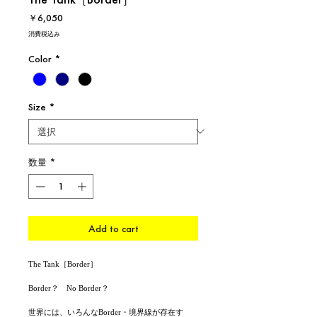
価
￥6,050
格
消費税込み
Color
*
Size
*
数量
*
Add to cart
The Tank［Border］
Border？ No Border？
世界には、いろんなBorder・境界線が存在す