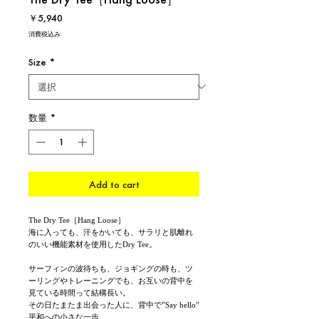
価
￥5,940
格
消費税込み
Size
*
数量
*
Add to cart
The Dry Tee［Hang Loose］
海に入っても、汗をかいても、サラリと肌離れ
のいい機能素材を使用したDry Tee。
サーフィンの波待ちも、ジョギングの時も、ツ
ーリングやトレーニングでも、お互いの背中を
見ている時間って結構長い。
その日たまたま出会った人に、背中で”Say hello”
平和への小さな一歩。