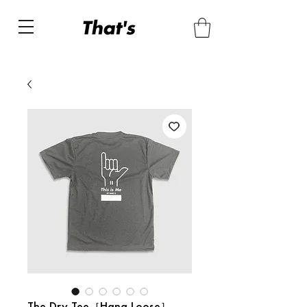
The Dry Tee［Hang Loose］