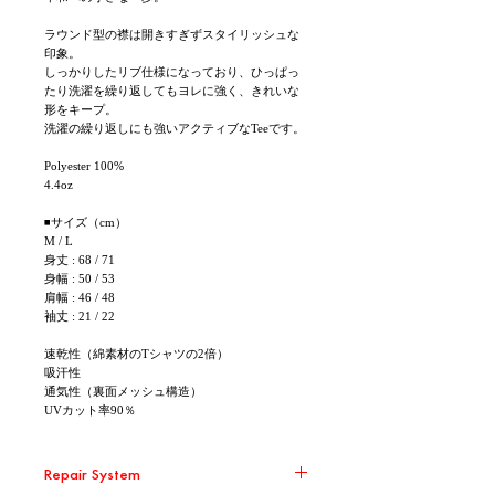
ラウンド型の襟は開きすぎずスタイリッシュな
印象。
しっかりしたリブ仕様になっており、ひっぱっ
たり洗濯を繰り返してもヨレに強く、きれいな
形をキープ。
洗濯の繰り返しにも強いアクティブなTeeです。
Polyester 100%
4.4oz
◾サイズ（cm）
M / L
身丈 : 68 / 71
身幅 : 50 / 53
肩幅 : 46 / 48
袖丈 : 21 / 22
速乾性（綿素材のTシャツの2倍）
吸汗性
通気性（裏面メッシュ構造）
UVカット率90％
Repair System