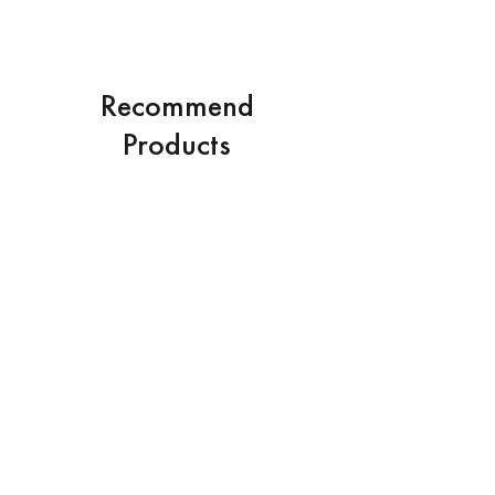
環境問題の取り組みの一環として、 Repair
Systemの対象商品に関して無償修繕を承りま
す。 大切に、直しながら、末永くお使いくださ
い。
Recommend
Products
※ 送料はお客様負担となります。また修繕した
商品の返送は着払いとさせて頂きます。
NEW
NEW
※ 破損の状況によって修繕を受け付けられない
場合がございます。
※ 破損の状況によって実費を頂く場合がござい
ます。
価格
￥7,700
The Tee ［Relax］