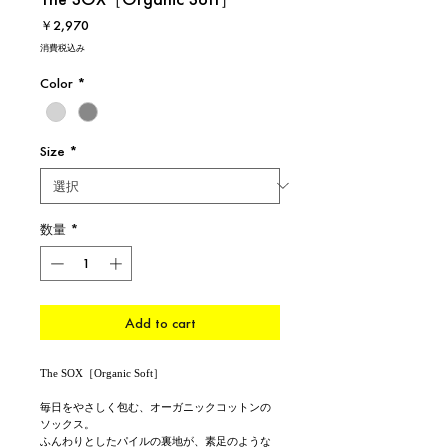
価
￥2,970
格
消費税込み
Color
*
Size
*
数量
*
Add to cart
The SOX［Organic Soft］
毎日をやさしく包む、オーガニックコットンの
ソックス。
ふんわりとしたパイルの裏地が、素足のような