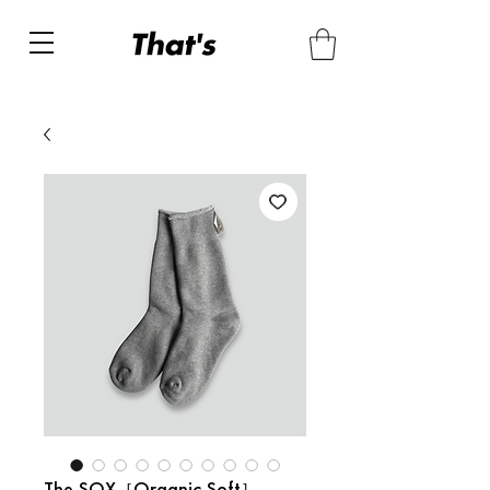
The SOX［Organic Soft］