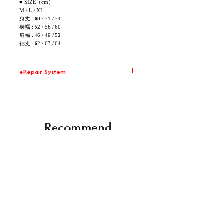
■ SIZE（cm）
M / L / XL
身丈 : 68 / 71 / 74
身幅 : 52 / 56 / 60
肩幅 : 46 / 49 / 52
袖丈 : 62 / 63 / 64
●Repair System
環境問題の取り組みの一環として、 Repair
Systemの対象商品に関して無償修繕を承りま
す。 大切に、直しながら、末永くお使いくださ
い。
※ 送料はお客様負担となります。また修繕した
Recommend
商品の返送は着払いとさせて頂きます。
※ 破損の状況によって修繕を受け付けられない
Products
場合がございます。
※ 破損の状況によって実費を頂く場合がござい
ます。
NEW
NEW