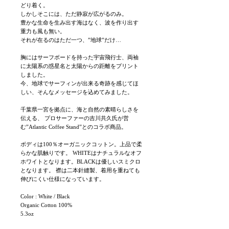
どり着く。
しかしそこには、ただ静寂が広がるのみ。
豊かな生命を生み出す海はなく、波を作り出す
重力も風も無い。
それが在るのはただ一つ、”地球”だけ…
胸にはサーフボードを持った宇宙飛行士、両袖
に太陽系の惑星名と太陽からの距離をプリント
しました。
今、地球でサーフィンが出来る奇跡を感じてほ
しい、そんなメッセージを込めてみました。
千葉県一宮を拠点に、海と自然の素晴らしさを
伝える、 プロサーファーの吉川共久氏が営
む”Atlantic Coffee Stand”とのコラボ商品。
ボディは100％オーガニックコットン。上品で柔
らかな肌触りです。 WHITEはナチュラルなオフ
ホワイトとなります。BLACKは優しいスミクロ
となります。 襟は二本針縫製、着用を重ねても
伸びにくい仕様になっています。
Color : White / Black
Organic Cotton 100%
5.3oz