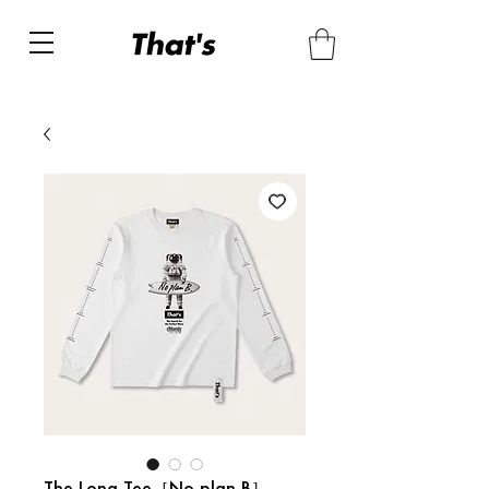
The Long Tee［No plan B］