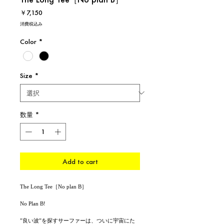
価
￥7,150
格
消費税込み
Color
*
Size
*
数量
*
Add to cart
The Long Tee［No plan B］
No Plan B!
”良い波”を探すサーファーは、ついに宇宙にた