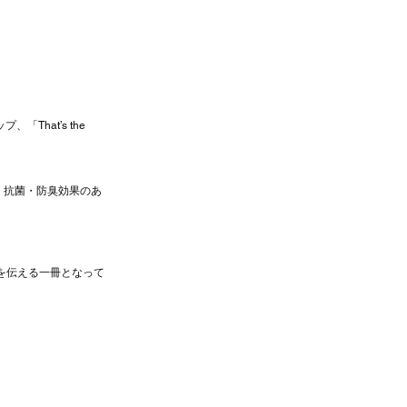
「That’s the 
、抗菌・防臭効果のあ
ーを伝える一冊となって