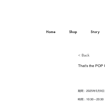
Home
Shop
Story
< Back
That's the POP
期間：2025年5月9
時間：10:30～20:30