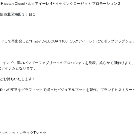
 4F isetan Closet / ルクアイーレ 4F イセタンクローゼット プロモーション２
阪府大阪市北区梅田３丁目１
ブランドして再出発した“That’s” がLUCUA 1100（ルクアイーレ）にてポップアップショップ、
して、インド生産のバンブーファブリックのアロハシャツを発表。柔らかく肌触りよく
なアイテムとなります。
々とお持ちいたします！
からThat’sへの変遷をグラフィックで綴ったビジュアルブックを製作。ブランドヒストリ
テルのコットンライクTシャツ