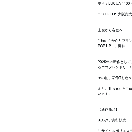
場所：LUCUA 1100
〒530-0001 大
主観から客観へ
“This is“ からリ
POP UP！」開催！
2025年の新作と
るエコフレンドリー
その他、新作Tも色
また、This is
います。
【新作商品】
★ルクア先行販売
リサイクルポリエス