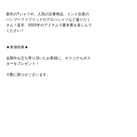
新作のTシャツや、人気の定番商品、インド生産の
バンブーファブリックのアロハシャツなど盛りだく
さん！是非、2025年のアイテムで夏本番を楽しんで
ください！
★来場特典★
会期中お立ち寄り頂いたお客様に、オリジナルポス
ターをプレゼント！
※数に限りがございます。
2025年7月16日
Previous
Next
That'sより大切なおしらせ