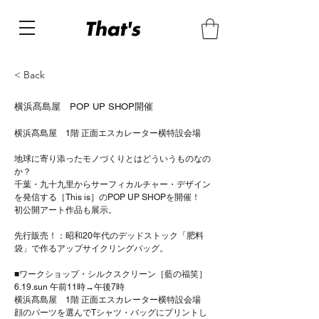
< Back
横浜髙島屋 POP UP SHOP開催
横浜髙島屋　1階 正面エスカレーター横特設会場

地球に寄り添ったモノづくりとはどういうものなの
か？

千葉・九十九里からサーフィカルチャー・デザイン
を発信する［This is］のPOP UP SHOPを開催！

初公開アート作品も展示。

先行販売！：昭和20年代のデッドストック「肥料
袋」で作るアップサイクリングバッグ。

■ワークショップ・シルクスクリーン［藍の福笑］

6.19.sun 午前11時→午後7時

横浜髙島屋　1階 正面エスカレーター横特設会場

顔のパーツを選んでTシャツ・バッグにプリントし