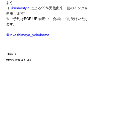
よう！

（ 
@asaostyle
 による99%天然由来・藍のインクを
使用します）

※ご予約はPOP UP 会期中、会場にてお受けいたし
ます。

@takashimaya_yokohama
This is
2022年6月15日
Previous
Next
That'sより大切なおしらせ
©2023 Lifestyle Factory This is
Lifestyle Factory This is®
That's®
Home
特定商取引法に基づく表記
info@thats.ooo