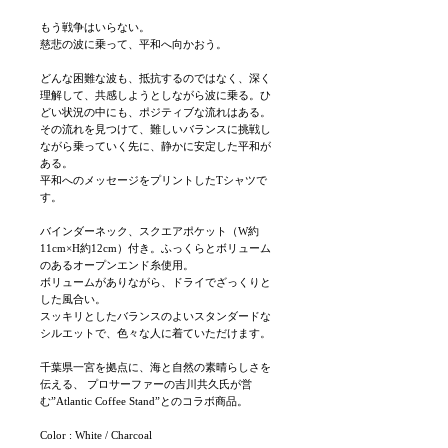
もう戦争はいらない。
慈悲の波に乗って、平和へ向かおう。
どんな困難な波も、抵抗するのではなく、深く
理解して、共感しようとしながら波に乗る。ひ
どい状況の中にも、ポジティブな流れはある。
その流れを見つけて、難しいバランスに挑戦し
ながら乗っていく先に、静かに安定した平和が
ある。
平和へのメッセージをプリントしたTシャツで
す。
バインダーネック、スクエアポケット（W約
11cm×H約12cm）付き。ふっくらとボリューム
のあるオープンエンド糸使用。
ボリュームがありながら、ドライでざっくりと
した風合い。
スッキリとしたバランスのよいスタンダードな
シルエットで、色々な人に着ていただけます。
千葉県一宮を拠点に、海と自然の素晴らしさを
伝える、 プロサーファーの吉川共久氏が営
む”Atlantic Coffee Stand”とのコラボ商品。
Color : White / Charcoal