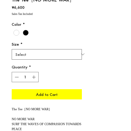
Price
¥6,600
Sales Tax Included
Color
*
Size
*
Quantity
*
Add to Cart
The Tee［NO MORE WAR］
NO MORE WAR
SURF THE WAVES OF COMPASSION TOWARDS
PEACE