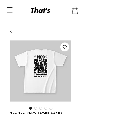
The Tee［NO MORE WAR］