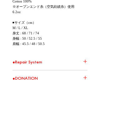
Cotton 100%
※オープンエンド糸（空気紡績糸）使用
6.2oz
◾サイズ（cm）
M / L / XL
身丈 : 68 / 71 / 74
身幅 : 50 / 52.5 / 55
肩幅 : 45.5 / 48 / 50.5
●Repair System
環境問題の取り組みの一環として、 Repair
●DONATION
Systemの対象商品に関して無償修繕を承りま
す。 大切に、直しながら、末永くお使いくださ
い。
この商品の売上の一部を慈善団体へ寄付いたし
※ 送料はお客様負担となります。また修繕した
ます。
商品の返送は着払いとさせて頂きます。
寄付先は、環境保護、教育支援、医療サポート
※ 破損の状況によって修繕を受け付けられない
などの社会貢献活動に繋がる団体を選定いたし
場合がございます。
ます。
Best Sellers
※ 破損の状況によって実費を頂く場合がござい
寄付の状況は、随時、NEWSやSNSにてご報告い
ます。
たします。
NEW
NEW