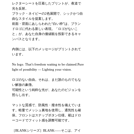
レクターシートを圧着したプリントが、夜道で
光を反射。
ブラック・ネイビーの2色展開で、シックかつ自
由なスタイルを提案します。
前面・背面にあしらわれた“白い枠”は、ブラン
ドロゴに代わる新しい表現。「ロゴがないこ
と」が、あなた自身の価値観を投影できるキャ
ンバスとなります。
内側には、以下のメッセージがプリントされて
います。
No logo. That’s freedom waiting to be claimed.Pure
light of possibility — Lighting your vision.
ロゴのない自由。それは、まだ誰のものでもな
い解放の象徴。
可能性という純粋な光が、あなたのビジョンを
照らし出す。
マットな質感で、防風性・撥水性を備えていま
す。軽量でメッシュ裏地を使用し、通気性も確
保。フロントはスナップボタン仕様。裾はドロ
ーコードでフィット感を調整可能です。
［BLANKシリーズ］BLANK——そこは、アイ