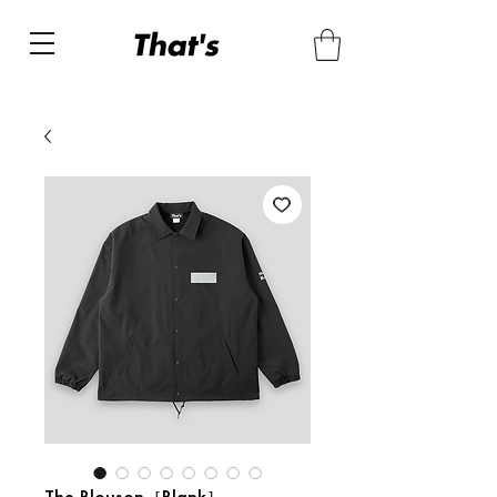
The Blouson［Blank］