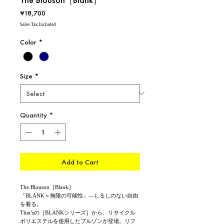
Price
¥18,700
Sales Tax Included
Color
*
Size
*
Quantity
*
Add to Cart
The Blouson［Blank］
「BLANK＝無限の可能性」—しるしのない自由
を着る。
That’sの［BLANKシリーズ］から、リサイクル
ポリエステルを使用したブルゾンが登場。リフ