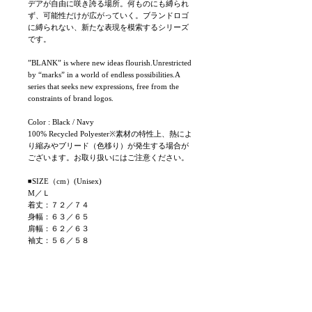
デアが自由に咲き誇る場所。何ものにも縛られ
ず、可能性だけが広がっていく。ブランドロゴ
に縛られない、新たな表現を模索するシリーズ
です。
”BLANK” is where new ideas flourish.Unrestricted
by “marks” in a world of endless possibilities.A
series that seeks new expressions, free from the
constraints of brand logos.
Color : Black / Navy
100% Recycled Polyester※素材の特性上、熱によ
り縮みやブリード（色移り）が発生する場合が
ございます。お取り扱いにはご注意ください。
◾SIZE（cm）(Unisex)
M／Ｌ
着丈：７２／７４
身幅：６３／６５
肩幅：６２／６３
袖丈：５６／５８
Best Sellers