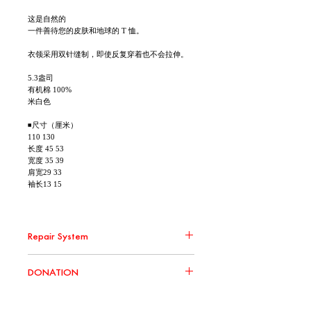
这是自然的
一件善待您的皮肤和地球的 T 恤。
衣领采用双针缝制，即使反复穿着也不会拉伸。
5.3盎司
有机棉 100%
米白色
◾尺寸（厘米）
110 130
长度 45 53
宽度 35 39
肩宽29 33
袖长13 15
Repair System
環境問題の取り組みの一環として、 Repair
DONATION
Systemの対象商品に関して無償修繕を承りま
す。 大切に、直しながら、末永くお使いくださ
い。
この商品の売上の一部を慈善団体へ寄付いたし
ます。