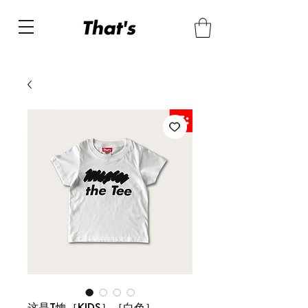
这是T恤［KIDS］［白色］