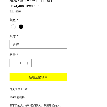
一
促
 JP¥4,400 
JP¥3,080
般
銷
已含 增值税
價
價
格
格
颜色
*
尺寸
*
數量
*
新增至購物車
这是 T 恤 [儿童]
100% 有机棉。
养它们的人、修补它们的人、佩戴它们的人。