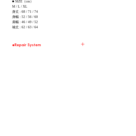
■ SIZE（cm）
M / L / XL
身丈 : 68 / 71 / 74
身幅 : 52 / 56 / 60
肩幅 : 46 / 49 / 52
袖丈 : 62 / 63 / 64
●Repair System
環境問題の取り組みの一環として、 Repair
Systemの対象商品に関して無償修繕を承りま
す。 大切に、直しながら、末永くお使いくださ
い。
※ 送料はお客様負担となります。また修繕した
暢銷產品
商品の返送は着払いとさせて頂きます。
※ 破損の状況によって修繕を受け付けられない
場合がございます。
※ 破損の状況によって実費を頂く場合がござい
新的
新的
ます。