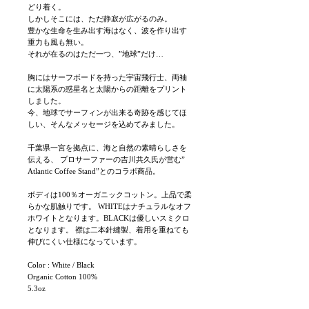
どり着く。
しかしそこには、ただ静寂が広がるのみ。
豊かな生命を生み出す海はなく、波を作り出す
重力も風も無い。
それが在るのはただ一つ、”地球”だけ…
胸にはサーフボードを持った宇宙飛行士、両袖
に太陽系の惑星名と太陽からの距離をプリント
しました。
今、地球でサーフィンが出来る奇跡を感じてほ
しい、そんなメッセージを込めてみました。
千葉県一宮を拠点に、海と自然の素晴らしさを
伝える、 プロサーファーの吉川共久氏が営む”
Atlantic Coffee Stand”とのコラボ商品。
ボディは100％オーガニックコットン。上品で柔
らかな肌触りです。 WHITEはナチュラルなオフ
ホワイトとなります。BLACKは優しいスミクロ
となります。 襟は二本針縫製、着用を重ねても
伸びにくい仕様になっています。
Color : White / Black
Organic Cotton 100%
5.3oz