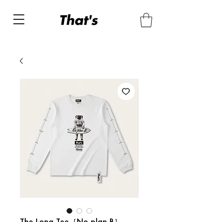
The Long Tee［No plan B］