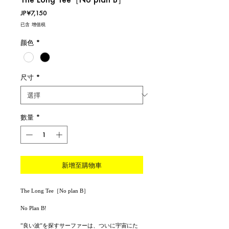
價
JP¥7,150
格
已含 增值税
颜色
*
尺寸
*
數量
*
新增至購物車
The Long Tee［No plan B］
No Plan B!
”良い波”を探すサーファーは、ついに宇宙にた