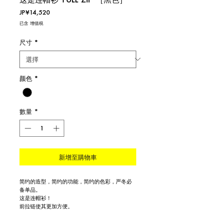
價
JP¥14,520
格
已含 增值税
尺寸
*
颜色
*
數量
*
新增至購物車
简约的造型，简约的功能，简约的色彩，严冬必
备单品。
这是连帽衫！
前拉链使其更加方便。