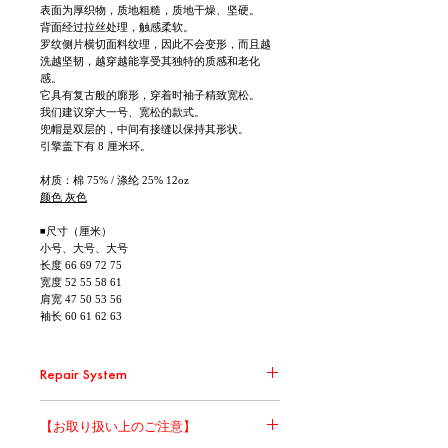
表面为厚织物，质地粗糙，质地干燥、坚硬。
背面经过拉丝处理，触感柔软。
罗纹侧片横切面料纹理，因此不会变形，而且越
洗越坚韧，越穿越能享受其独特的质感和老化
感。
它具有复古般的廓形，穿着时袖子精致宽松。
我们建议穿大一号、宽松的款式。
兜帽是双层的，中间有接缝以保持其形状。
引擎盖下有 8 厘米环。
材质：棉 75% / 涤纶 25% 12oz
颜色 灰色
◾尺寸（厘米）
小号、大号、大号
长度 66 69 72 75
宽度 52 55 58 61
肩宽 47 50 53 56
袖长 60 61 62 63
Repair System
環境問題の取り組みの一環として、 Repair
【お取り扱い上のご注意】
Systemの対象商品に関して無償修繕を承りま
す。 大切に、直しながら、末永くお使いくださ