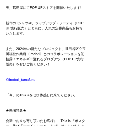
玉川髙島屋にてPOP UPストアを開催いたします!
新作のTシャツや、ジップアップ・フーディ（POP 
UP先行販売）とともに、人気の定番商品もお持ち
いたします。
また、2024年の新たなプロジェクト、世田谷区立玉
川福祉作業所〈irodori〉とのコラボレーションを初
披露！エネルギー溢れるプロダクツ（POP UP先行
販売）をぜひご覧ください！
@irodori_tamafuku
「今」のThis isをぜひ体感しに来てください。
★来場特典★
会期中お立ち寄り頂いたお客様に、This is 「ポスタ
ー」及び「スマイルシール」をプレゼントいたしま