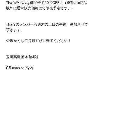
That’sラベルは商品全て20％OFF！（※That’s商品
以外は通常販売価格にて販売予定です。）
That’sのメンバーも週末の土日の午後、参加させて
頂きます。
😊暖かくして是非遊びに来てください！
玉川髙島屋 本館4階
CS case study内
〒158-8701東京都世田谷区玉川3-17-1
#christmas
#xmas
#nomorewar
#loveandpeace