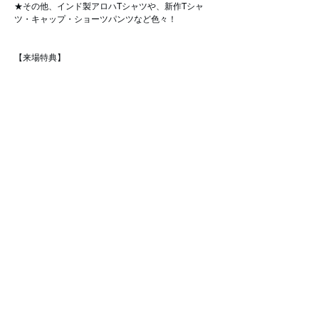
★その他、インド製アロハTシャツや、新作Tシャ
ツ・キャップ・ショーツパンツなど色々！
【来場特典】
会期中お立ち寄り頂いたお客様に、オリジナルポス
ター・スマイルシールなどをプレゼント！
※数に限りがございます。
是非遊びに来てください！
2025年5月9日
Previous
Next
That'sより大切なおしらせ
©2023 生活方式工厂 这是