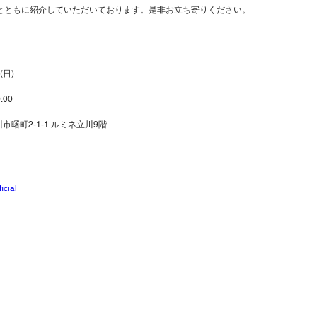
ドとともに紹介していただいております。是非お立ち寄りください。
】
(日)
:00
曙町2-1-1 ルミネ立川9階
icial