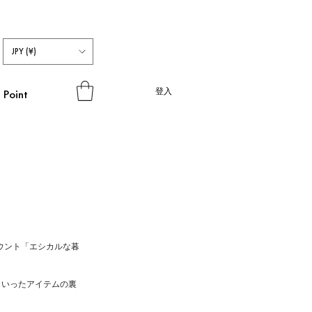
JPY (¥)
登入
Point
カウント「エシカルな暮
といったアイテムの裏