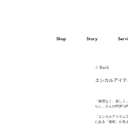
Shop
Story
Serv
< Back
エシカルアイテム
「無理なく、楽しく」
らし」さんのPOP U
「エシカルアイテム工
にある「過程」が見