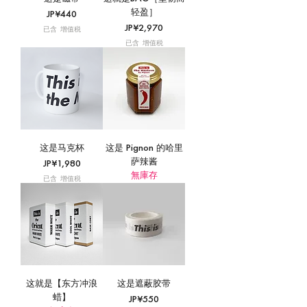
轻盈］
價格
JP¥440
價格
JP¥2,970
已含 增值税
已含 增值税
这是马克杯
这是 Pignon 的哈里
萨辣酱
價格
JP¥1,980
無庫存
已含 增值税
这就是【东方冲浪
这是遮蔽胶带
蜡】
價格
JP¥550