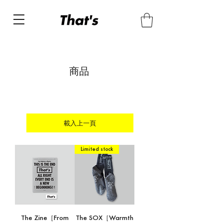
商品
載入上一頁
Limited stock
The Zine［From
The SOX［Warmth