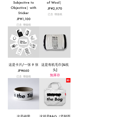
Subjective to
of Wool］
Objective］with
價格
JP¥2,970
Sticker
已含 增值税
價格
JP¥1,100
已含 增值税
这是卡片/一张 9 张
这是有机毛巾[&枕
头]
價格
JP¥660
無庫存
已含 增值税
这是磁带
这就是BAG［坚韧而