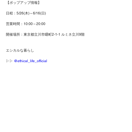
【ポップアップ情報】
日程：5/26(木)～6/16(日)
営業時間：10:00～20:00
開催場所：東京都立川市曙町2-1-1 ルミネ立川9階
エシカルな暮らし
▷▷ 
@ethical_life_official
This is
2022년 5월 26일
Previous
다음
That'sより大切なおしらせ
©2020 This is