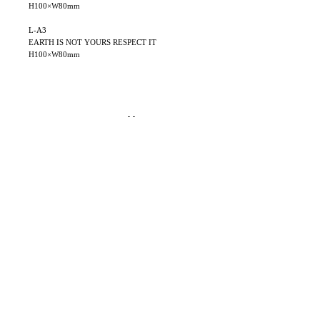
H100×W80mm
L-A3
EARTH IS NOT YOURS RESPECT IT
H100×W80mm
Best Sellers
NEW
NEW