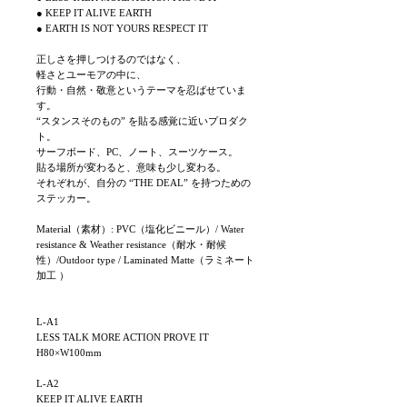
● KEEP IT ALIVE EARTH
● EARTH IS NOT YOURS RESPECT IT
正しさを押しつけるのではなく、
軽さとユーモアの中に、
行動・自然・敬意というテーマを忍ばせていま
す。
“スタンスそのもの” を貼る感覚に近いプロダク
ト。
サーフボード、PC、ノート、スーツケース。
貼る場所が変わると、意味も少し変わる。
それぞれが、自分の “THE DEAL” を持つための
ステッカー。
Material（素材）: PVC（塩化ビニール）/ Water
resistance & Weather resistance（耐水・耐候
性）/Outdoor type / Laminated Matte（ラミネート
加工 ）
L-A1
LESS TALK MORE ACTION PROVE IT
H80×W100mm
L-A2
KEEP IT ALIVE EARTH