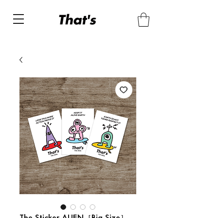
The Sticker ALIEN［Big Size］