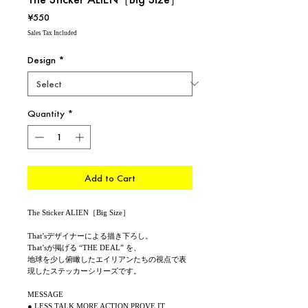
Price
¥550
Sales Tax Included
Design
*
Quantity
*
Add to Cart
The Sticker ALIEN［Big Size］
That’sデザイナーによる描き下ろし。
That’sが掲げる “THE DEAL” を、
地球を少し俯瞰したエイリアンたちの視点で表
現したステッカーシリーズです。
MESSAGE
● LESS TALK MORE ACTION PROVE IT