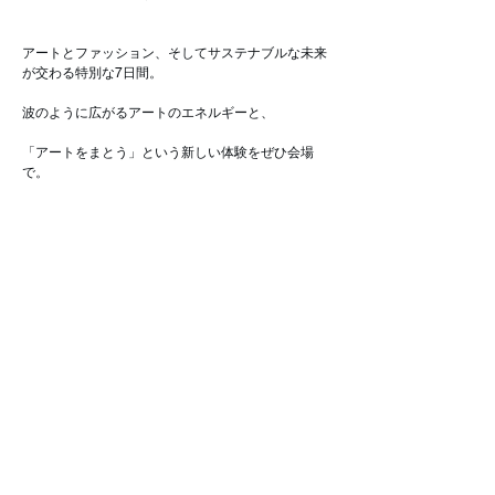
アートとファッション、そしてサステナブルな未来
が交わる特別な7日間。
波のように広がるアートのエネルギーと、
「アートをまとう」という新しい体験をぜひ会場
で。
久しぶりの大阪でのPOP UP。みなさんにお会いで
きるのを楽しみにしています！😊
#Thats
#POPUP
#阪神梅田
#NoPlanB
#WearTheEarth
#アートをまとう
Oct 22, 2025
Previous
Next