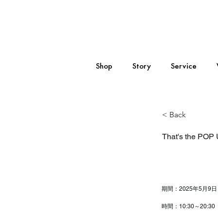
Shop
Story
Service
< Back
That's the POP
期間：2025年5月9
時間：10:30～20:30