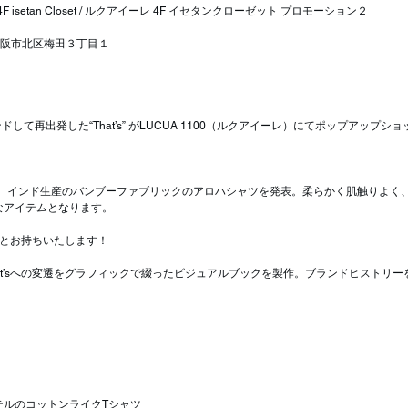
 4F isetan Closet / ルクアイーレ 4F イセタンクローゼット プロモーション２
阪府大阪市北区梅田３丁目１
ブランドして再出発した“That’s” がLUCUA 1100（ルクアイーレ）にてポップアップショップ、
して、インド生産のバンブーファブリックのアロハシャツを発表。柔らかく肌触りよく
なアイテムとなります。
々とお持ちいたします！
からThat’sへの変遷をグラフィックで綴ったビジュアルブックを製作。ブランドヒストリ
テルのコットンライクTシャツ