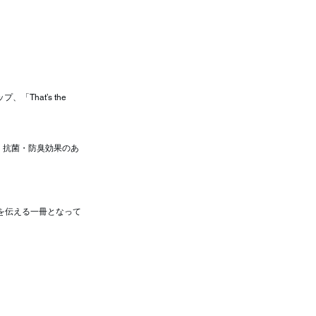
「That’s the 
、抗菌・防臭効果のあ
ーを伝える一冊となって