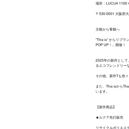
場所：LUCUA 1100
〒530-0001 大
主観から客観へ
“This is“ からリ
POP UP！」開催！
2025年の新作と
るエコフレンドリー
その他、新作Tも色
また、This is
います。
【新作商品】
★ルクア先行販売
リサイクルポリエス