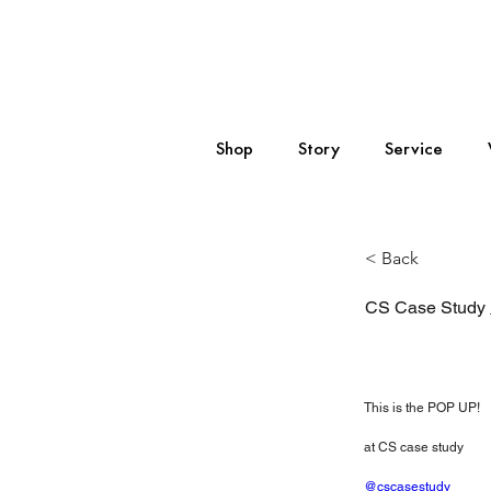
Shop
Story
Service
< Back
CS Case St
This is the POP UP!
at CS case study
@cscasestudy