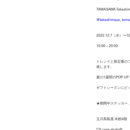
TAMAGAWA Takashi
@takashimaya_tam
2022.12.7（水）〜1
10:00～20:00
トレンドと新定番のファ
催します。
夏の1週間のPOP U
ギフトシーズンにピ
★期間中ステッカー
玉川髙島屋 本館4階
CS case study内