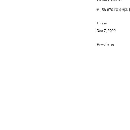
〒158-8701東京都世
This is
Dec 7, 2022
Previous