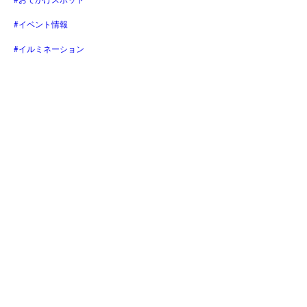
#イベント情報
#イルミネーション
#illumination
#クリスマス
#christmas
#xmas
#クリスマスマーケット
#クリスマスイベント
#クリスマスギフト
#クリスマスプレゼント
#マーケットイベント
#ワークショップ