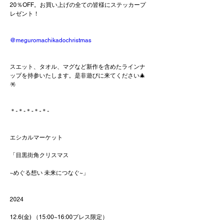
20％OFF。お買い上げの全ての皆様にステッカープ
レゼント！
@meguromachikadochristmas
スエット、タオル、マグなど新作を含めたラインナ
ップを持参いたします。是非遊びに来てください🎄
🪅
＊-＊-＊-＊-＊-
エシカルマーケット
「目黒街角クリスマス
~めぐる想い 未来につなぐ~」
2024
12.6(金) （15:00~16:00プレス限定）