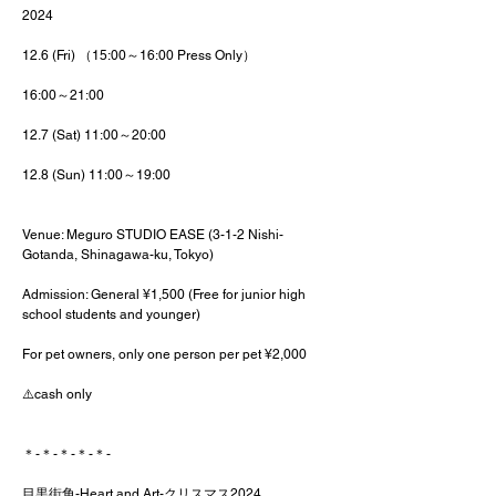
2024
12.6 (Fri) （15:00～16:00 Press Only）
16:00～21:00
12.7 (Sat) 11:00～20:00
12.8 (Sun) 11:00～19:00
Venue: Meguro STUDIO EASE (3-1-2 Nishi-
Gotanda, Shinagawa-ku, Tokyo)
Admission: General ¥1,500 (Free for junior high 
school students and younger)
For pet owners, only one person per pet ¥2,000
⚠️cash only
＊-＊-＊-＊-＊-
目黒街角-Heart and Art-クリスマス2024