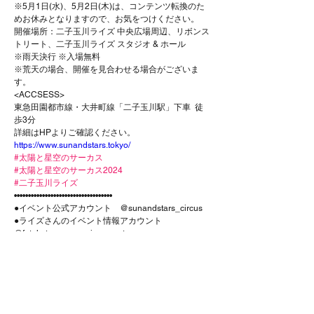
※5月1日(水)、5月2日(木)は、コンテンツ転換のた
めお休みとなりますので、お気をつけください。
開催場所：二子玉川ライズ 中央広場周辺、リボンス
トリート、二子玉川ライズ スタジオ & ホール
※雨天決行 ※入場無料  
※荒天の場合、開催を見合わせる場合がございま
す。
<ACCSESS>
東急田園都市線・大井町線「二子玉川駅」下車  徒
歩3分
詳細はHPよりご確認ください。
https://www.sunandstars.tokyo/
#太陽と星空のサーカス
#太陽と星空のサーカス2024
#二子玉川ライズ
•••••••••••••••••••••••••••••••••••
●イベント公式アカウント　@sunandstars_circus
●ライズさんのイベント情報アカウント　
@futakotamagawa.rise.event
This is
Apr 27, 2024
Previous
Next