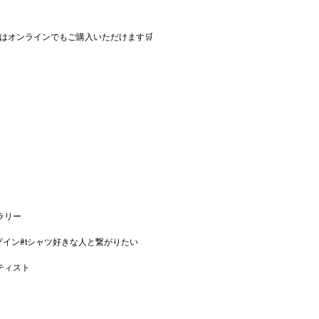
はオンラインでもご購入いただけます🛒
ラリー
ザイン
#tシャツ好きな人と繋がりたい
ティスト