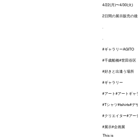
4/22(月)〜4/30(火)
2日間の展示販売の後
.
.
#ギャラリーAGITO
#千歳船橋
#世田谷区
#好きと出逢う場所
#ギャラリー
#アート
#アートギャ
#Tシャツ
#tshirts
#デ
#クリエイター
#アー
#展示
#企画展
This is