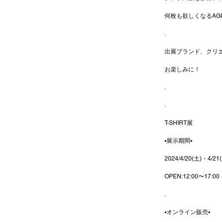
何枚も欲しくなるAGI
.
出展ブランド、クリ
お楽しみに！
.
.
T-SHIRT展
▪︎展示期間▪︎
2024/4/20(土)・4/21(
OPEN:12:00〜17:00
.
▪︎オンライン販売▪︎