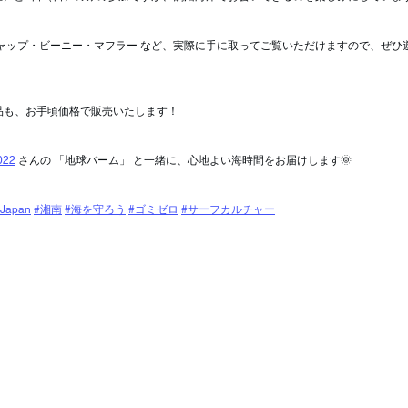
ャップ・ビーニー・マフラー など、実際に手に取ってご覧いただけますので、ぜひ遊
品も、お手頃価格で販売いたします！
022
 さんの 「地球バーム」 と一緒に、心地よい海時間をお届けします🌞
nJapan
#湘南
#海を守ろう
#ゴミゼロ
#サーフカルチャー